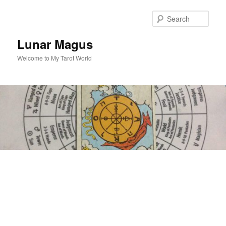
Skip
to
Sear
primary
content
Lunar Magus
Welcome to My Tarot World