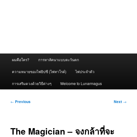
Main
ผมคือใคร?
การหาลัคนาแบบตะวันตก
menu
ความหมายของไพ่ยิปซี (ไพ่ทาโรต์)
ไพ่ประจำตัว
การเสริมดวงด้วยวิธีต่างๆ
Welcome to Lunarmagus
Post
←
Previous
Next
→
navigation
The Magician – จงกล้าที่จะ