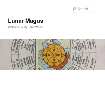
Skip
to
Sear
primary
content
Lunar Magus
Welcome to My Tarot World