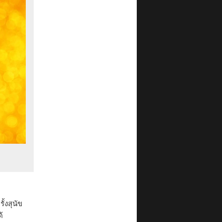
้งสุนัข
้