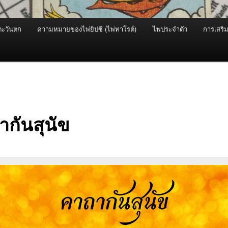
ะวันตก
ความหมายของไพ่ยิปซี (ไพ่ทาโรต์)
ไพ่ประจำตัว
การเสริม
ากันสุนัข