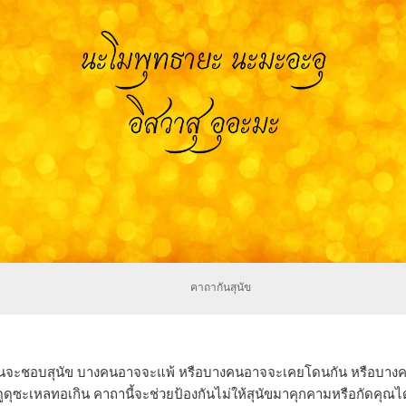
คาถากันสุนัข
คนจะชอบสุนัข บางคนอาจจะแพ้ หรือบางคนอาจจะเคยโดนกัน หรือบางครั
ดูดุซะเหลทอเกิน คาถานี้จะช่วยป้องกันไม่ให้สุนัขมาคุกคามหรือกัดคุณได