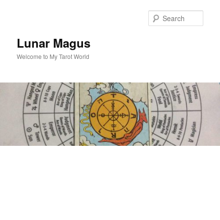
Skip
to
Sear
primary
content
Lunar Magus
Welcome to My Tarot World