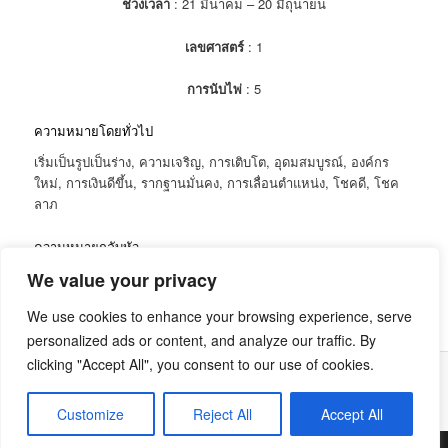
ช่วงเวลา
: 21 มีนาคม – 20 มิถุนายน
เลขศาสตร์
: 1
การนับไพ่
: 5
ความหมายโดยทั่วไป
เริ่มเป็นรูปเป็นร่าง, ความเจริญ, การเติบโต, อุดมสมบูรณ์, องค์กร
ใหม่, การเงินดีขึ้น, รากฐานมั่นคง, การเลื่อนตำแหน่ง, โชคดี, โชค
ลาภ
ความหมายกลับหัว
We value your privacy
ไม่มีคนมาช่วยเรื่องเงิน, โอกาสทางการเงินหลุดมือ, พลาดโอกาสดีๆ
We use cookies to enhance your browsing experience, serve
บทความที่เกี่ยวข้อง
personalized ads or content, and analyze our traffic. By
clicking "Accept All", you consent to our use of cookies.
นโยบายความเป็นส่วนตัว
Proudly powered by WordPress
Customize
Reject All
Accept All